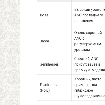
Высокий уровень
Bose
ANC последнего
поколения
Очень хороший,
ANC с
Jabra
регулируемым
уровнем
Средний, ANC
Sennheiser
присутствует в
премиум-моделя
Хороший, часто
Plantronics
применяется
(Poly)
гибридное
шумоподавлени