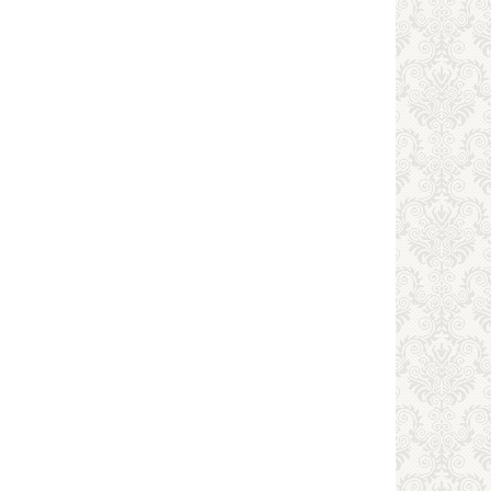
Средняя
ельских
цена,
из 5)
руб.