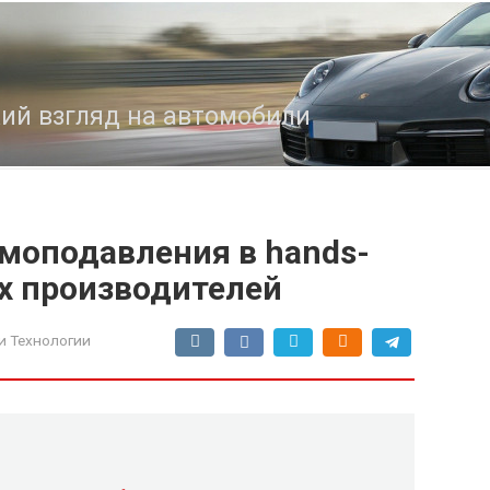
кий взгляд на автомобили
умоподавления в hands-
их производителей
и Технологии