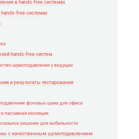
ения в hands-free системах
hands-free системах
)
ука
лей hands-free систем
чество шумоподавления у ведущих
ия и результаты тестирования
е подавление фоновых шума для офиса
 и пассивная изоляция
версальное решение для мобильности
темы с качественным шумоподавлением