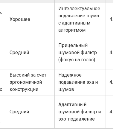
Интеллектуальное
,
подавление шума
Хорошее
4.7
с адаптивным
алгоритмом
Прицельный
Средний
шумовой фильтр
4.5
(фокус на голос)
Высокий за счет
Надежное
эргономичной
подавление эха и
4.4
х
конструкции
шумов
Адаптивный
Средний
шумовой фильтр и
4.3
эхо-подавление
е