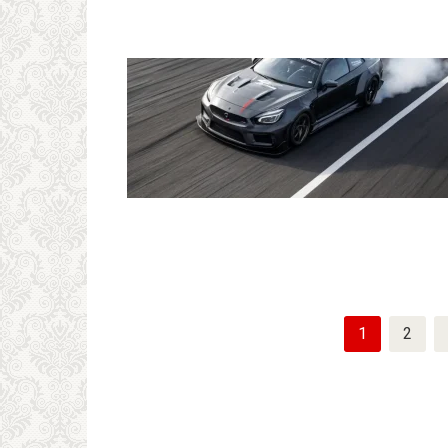
Пагинация
1
2
записей