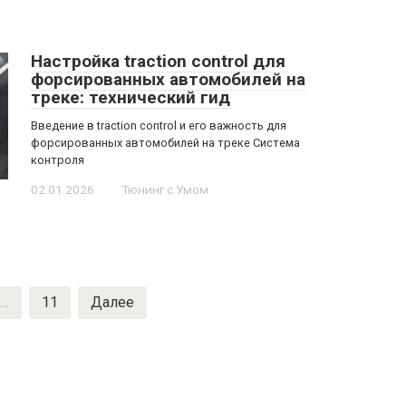
Настройка traction control для
форсированных автомобилей на
треке: технический гид
Введение в traction control и его важность для
форсированных автомобилей на треке Система
контроля
02.01.2026
Тюнинг с Умом
…
11
Далее