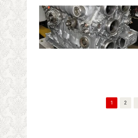
Пагинация
1
2
записей