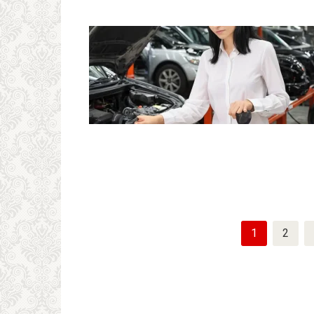
Пагинация
1
2
записей