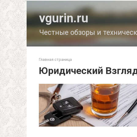
Перейти
к
vgurin.ru
контенту
Честные обзоры и техничес
Главная страница
Юридический Взгля