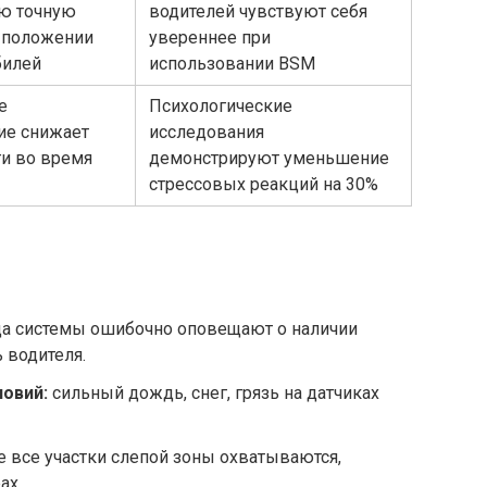
ю точную
водителей чувствуют себя
 положении
увереннее при
билей
использовании BSM
е
Психологические
ие снижает
исследования
ги во время
демонстрируют уменьшение
стрессовых реакций на 30%
а системы ошибочно оповещают о наличии
 водителя.
ловий:
сильный дождь, снег, грязь на датчиках
е все участки слепой зоны охватываются,
ах.