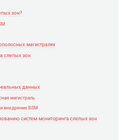
епых зон?
SM:
ополосных магистралях
а слепых зон
реальных данных
сная магистраль
 и внедрение BSM
зованию систем мониторинга слепых зон