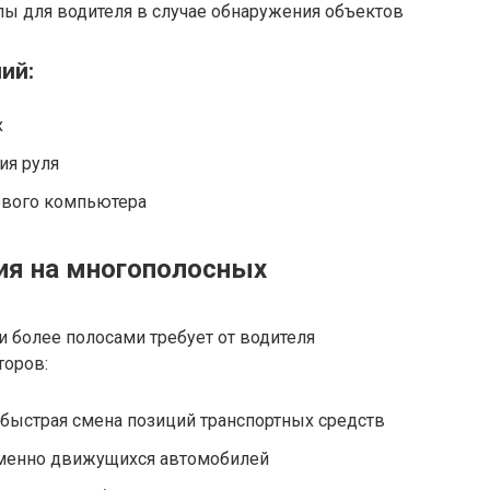
ы для водителя в случае обнаружения объектов
ий:
х
ия руля
ового компьютера
ия на многополосных
и более полосами требует от водителя
торов:
быстрая смена позиций транспортных средств
менно движущихся автомобилей