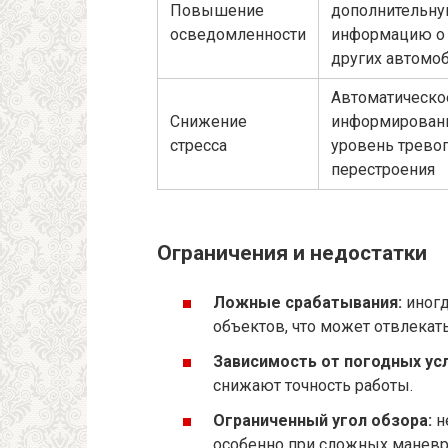
Повышение
дополнительну
осведомленности
информацию о
других автомо
Автоматическо
Снижение
информирован
стресса
уровень трево
перестроения
Ограничения и недостатки
Ложные срабатывания:
иногд
объектов, что может отвлекать
Зависимость от погодных ус
снижают точность работы.
Ограниченный угол обзора:
н
особенно при сложных маневр