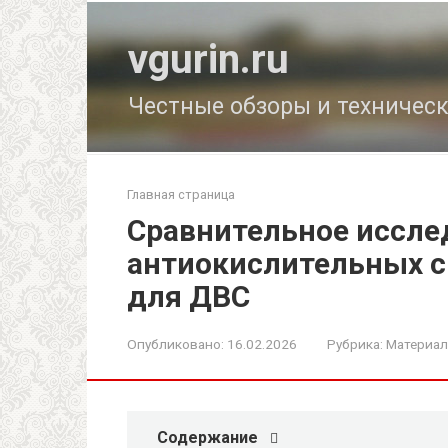
Перейти
к
vgurin.ru
контенту
Честные обзоры и техничес
Главная страница
Сравнительное иссле
антиокислительных с
для ДВС
Опубликовано:
16.02.2026
Рубрика:
Материал
Содержание