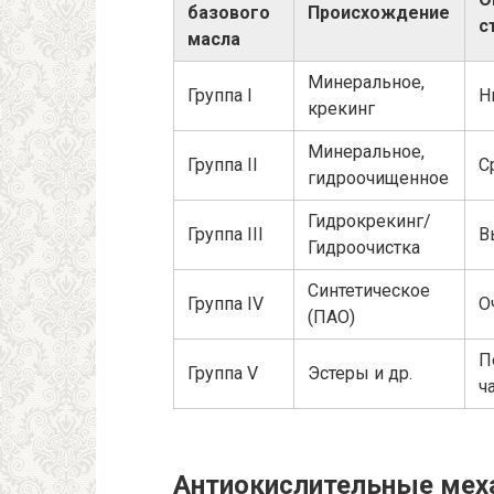
базового
Происхождение
с
масла
Минеральное,
Группа I
Н
крекинг
Минеральное,
Группа II
С
гидроочищенное
Гидрокрекинг/
Группа III
В
Гидроочистка
Синтетическое
Группа IV
О
(ПАО)
П
Группа V
Эстеры и др.
ч
Антиокислительные мех