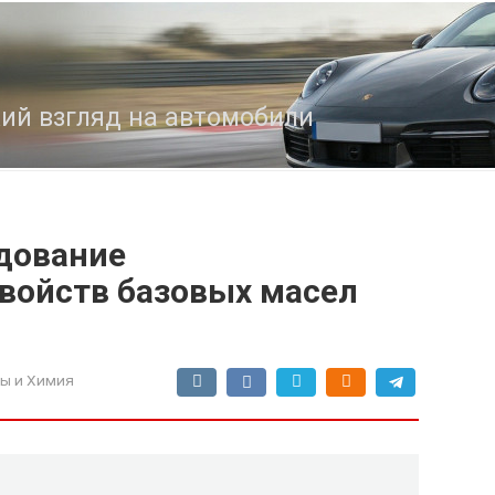
кий взгляд на автомобили
дование
войств базовых масел
ы и Химия