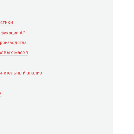
истики
ификации API
производства
зовых масел
внительный анализ
в