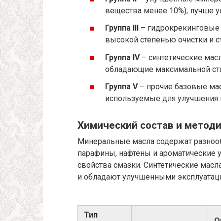
вещества менее 10%), лучше у
Группа III
– гидрокрекинговые 
высокой степенью очистки и с
Группа IV
– синтетические мас
обладающие максимальной ста
Группа V
– прочие базовые мас
используемые для улучшения 
Химический состав и метод
Минеральные масла содержат разноо
парафины, нафтены и ароматические 
свойства смазки. Синтетические масла
и обладают улучшенными эксплуатац
Тип
О