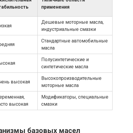
табильность
применения
Дешевые моторные масла,
изкая
индустриальные смазки
Стандартные автомобильные
редняя
масла
Полусинтетические и
ысокая
синтетические масла
Высокопроизводительные
чень высокая
моторные масла
еременная,
Модификаторы, специальные
асто высокая
смазки
анизмы базовых масел