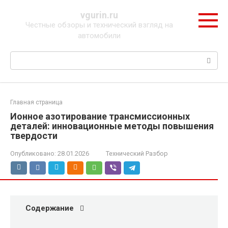
Перейти
vgurin.ru
к
Честные обзоры и технический взгляд на
контенту
автомобили
Поиск:
Главная страница
Ионное азотирование трансмиссионных
деталей: инновационные методы повышения
твердости
Опубликовано:
28.01.2026
Технический Разбор
Содержание