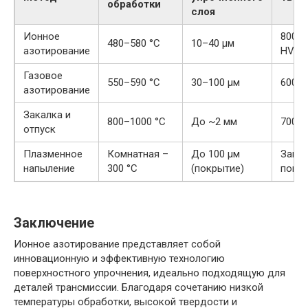
обработки
слоя
Ионное
800–
480–580 °C
10–40 µм
азотирование
HV
Газовое
550–590 °C
30–100 µм
600–
азотирование
Закалка и
800–1000 °C
До ~2 мм
700–
отпуск
Плазменное
Комнатная –
До 100 µм
Завис
напыление
300 °C
(покрытие)
покр
Заключение
Ионное азотирование представляет собой
инновационную и эффективную технологию
поверхностного упрочнения, идеально подходящую для
деталей трансмиссии. Благодаря сочетанию низкой
температуры обработки, высокой твердости и