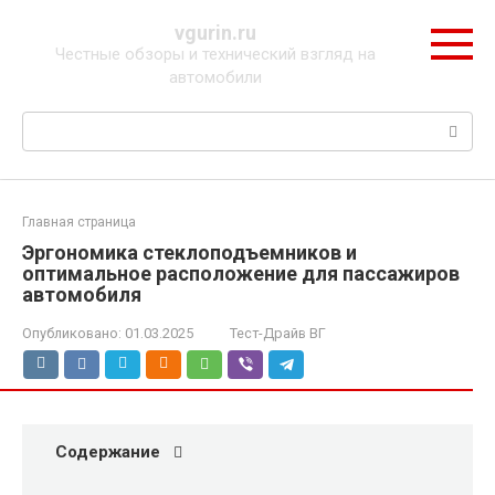
Перейти
vgurin.ru
к
Честные обзоры и технический взгляд на
контенту
автомобили
Поиск:
Главная страница
Эргономика стеклоподъемников и
оптимальное расположение для пассажиров
автомобиля
Опубликовано:
01.03.2025
Тест-Драйв ВГ
Содержание