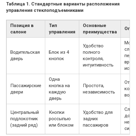
Таблица 1. Стандартные варианты расположения
управления стеклоподъемниками
Позиция в
Тип
Основные
Огра
салоне
управления
преимущества
Може
Удобство
слож
Водительская
Блок из 4
полного
перв
дверь
кнопок
контроля,
врем
интуитивность
испо
Одна
Отсут
Пассажирские
кнопка на
Простота,
контр
двери
каждую
независимость
води
дверь
Слож
Центральный
Кнопки
Удобство для
дост
подлокотник
россыпью
задних
неко
(задний ряд)
или блоком
пассажиров
сидя