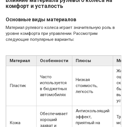
Влияние материала рулевого колеса на
комфорт и усталость
Основные виды материалов
Материал рулевого колеса играет значительную роль в
уровне комфорта при управлении. Рассмотрим
следующие популярные варианты:
Материал
Особенности
Плюсы
Мин
Жест
Часто
ощуп
Низкая
используется
скол
Пластик
стоимость,
в бюджетных
быст
легкость
автомобилях
вызы
уста
Антискользящий
Обеспечивает
эффект,
Требу
хороший
Кожа
приятный на
може
захват и