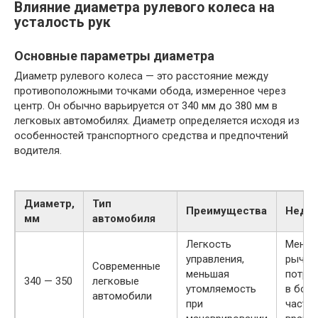
Влияние диаметра рулевого колеса на
усталость рук
Основные параметры диаметра
Диаметр рулевого колеса — это расстояние между
противоположными точками обода, измеренное через
центр. Он обычно варьируется от 340 мм до 380 мм в
легковых автомобилях. Диаметр определяется исходя из
особенностей транспортного средства и предпочтений
водителя.
Диаметр,
Тип
Преимущества
Недос
мм
автомобиля
Легкость
Меньш
управления,
рычаг,
Современные
меньшая
потре
340 — 350
легковые
утомляемость
в бол
автомобили
при
часто