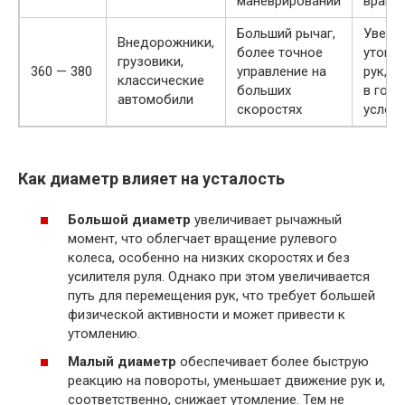
маневрировании
враще
Больший рычаг,
Увели
Внедорожники,
более точное
утомл
грузовики,
360 — 380
управление на
рук, о
классические
больших
в горо
автомобили
скоростях
услов
Как диаметр влияет на усталость
Большой диаметр
увеличивает рычажный
момент, что облегчает вращение рулевого
колеса, особенно на низких скоростях и без
усилителя руля. Однако при этом увеличивается
путь для перемещения рук, что требует большей
физической активности и может привести к
утомлению.
Малый диаметр
обеспечивает более быструю
реакцию на повороты, уменьшает движение рук и,
соответственно, снижает утомление. Тем не