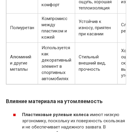
ощупь, хорошая
изна
комфорт
теплоизоляция
Компромисс
Устойчив к
между
Слож
Полиуретан
износу, приятен
пластиком и
ремо
при касании
кожей
Используется
Холо
как
Алюминий
Стильный
ощуп
декоративный
и другие
внешний вид,
скол
элемент в
металлы
прочность
высо
спортивных
утом
автомобилях
Влияние материала на утомляемость
Пластиковые рулевые колеса
имеют низкую
эргономику, поскольку их поверхность скользкая
и не обеспечивает надежного захвата. В