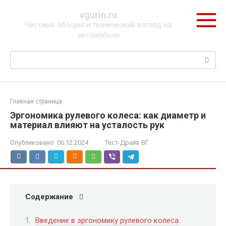
Перейти
vgurin.ru
к
Честные обзоры и технический взгляд на
контенту
автомобили
Поиск:
Главная страница
Эргономика рулевого колеса: как диаметр и
материал влияют на усталость рук
Опубликовано:
06.12.2024
Тест-Драйв ВГ
Содержание
Введение в эргономику рулевого колеса